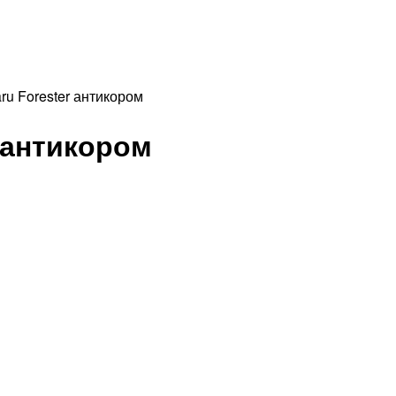
ru Forester антикором
 антикором