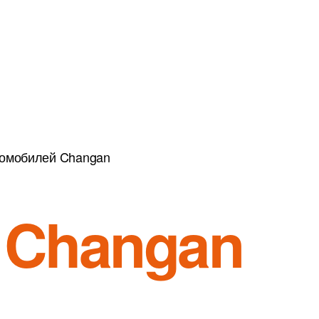
томобилей Changan
а
Changan